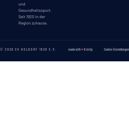
und
Gesundheitssport.
Seit 1920 in der
Region zuhause.
© 2026 SV HOLDORF 1920 E.V.
made with
♥
&
kirby
Cookie-Einstellungen