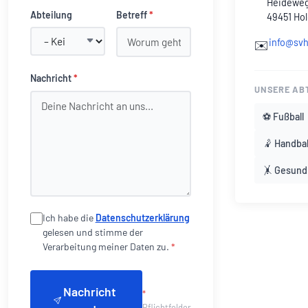
Heideweg
Abteilung
Betreff
*
49451 Hol
info@svh
✉️
Nachricht
*
UNSERE AB
⚽ Fußball
🤾 Handbal
🤸 Gesund
Ich habe die
Datenschutzerklärung
gelesen und stimme der
Verarbeitung meiner Daten zu.
*
Nachricht
*
Pflichtfelder