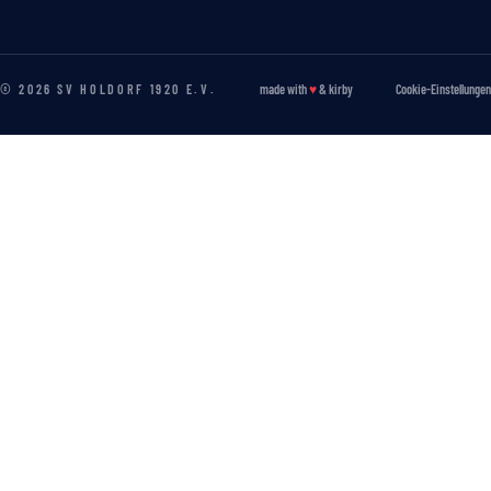
© 2026 SV HOLDORF 1920 E.V.
made with
♥
&
kirby
Cookie-Einstellungen