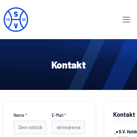
Kontakt
Kontakt
Name
*
E-Mail
*
S.V. Hold
📍